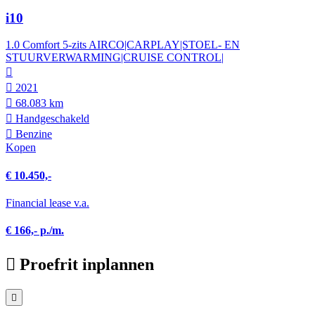
i10
1.0 Comfort 5-zits AIRCO|CARPLAY|STOEL- EN
STUURVERWARMING|CRUISE CONTROL|
2021
68.083 km
Hand­geschakeld
Benzine
Kopen
€ 10.450,-
Financial lease v.a.
€ 166,- p./m.
Proefrit inplannen