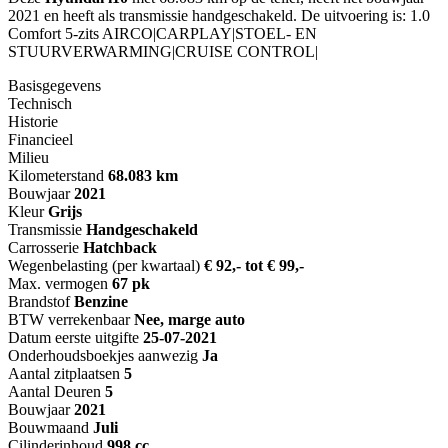
2021 en heeft als transmissie handgeschakeld. De uitvoering is: 1.0
Comfort 5-zits AIRCO|CARPLAY|STOEL- EN
STUURVERWARMING|CRUISE CONTROL|
Basisgegevens
Technisch
Historie
Financieel
Milieu
Kilometerstand
68.083 km
Bouwjaar
2021
Kleur
Grijs
Transmissie
Handgeschakeld
Carrosserie
Hatchback
Wegenbelasting (per kwartaal)
€ 92,- tot € 99,-
Max. vermogen
67 pk
Brandstof
Benzine
BTW verrekenbaar
Nee, marge auto
Datum eerste uitgifte
25-07-2021
Onderhoudsboekjes aanwezig
Ja
Aantal zitplaatsen
5
Aantal Deuren
5
Bouwjaar
2021
Bouwmaand
Juli
Cilinderinhoud
998 cc