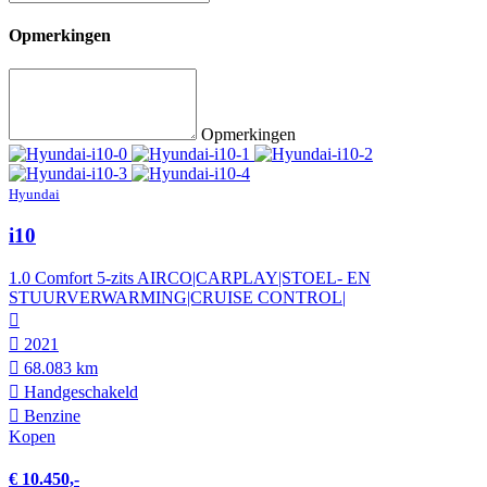
Opmerkingen
Opmerkingen
Hyundai
i10
1.0 Comfort 5-zits AIRCO|CARPLAY|STOEL- EN
STUURVERWARMING|CRUISE CONTROL|
2021
68.083 km
Hand­geschakeld
Benzine
Kopen
€ 10.450,-