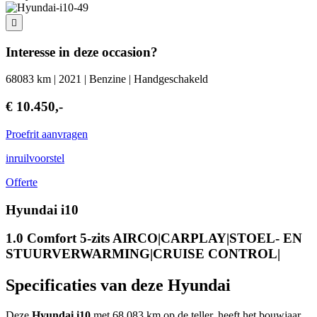
Interesse in deze occasion?
68083 km | 2021 | Benzine | Handgeschakeld
€ 10.450,-
Proefrit aanvragen
inruilvoorstel
Offerte
Hyundai i10
1.0 Comfort 5-zits AIRCO|CARPLAY|STOEL- EN
STUURVERWARMING|CRUISE CONTROL|
Specificaties van deze Hyundai
Deze
Hyundai i10
met 68.083 km op de teller, heeft het bouwjaar