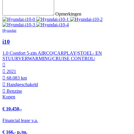
Opmerkingen
Hyundai
i10
1.0 Comfort 5-zits AIRCO|CARPLAY|STOEL- EN
STUURVERWARMING|CRUISE CONTROL|
2021
68.083 km
Hand­geschakeld
Benzine
Kopen
€ 10.450,-
Financial lease v.a.
€ 166,- p./m.