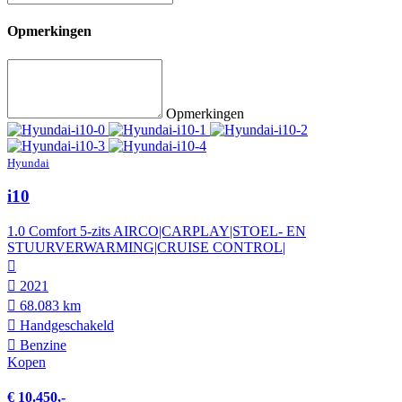
Opmerkingen
Opmerkingen
Hyundai
i10
1.0 Comfort 5-zits AIRCO|CARPLAY|STOEL- EN
STUURVERWARMING|CRUISE CONTROL|
2021
68.083 km
Hand­geschakeld
Benzine
Kopen
€ 10.450,-