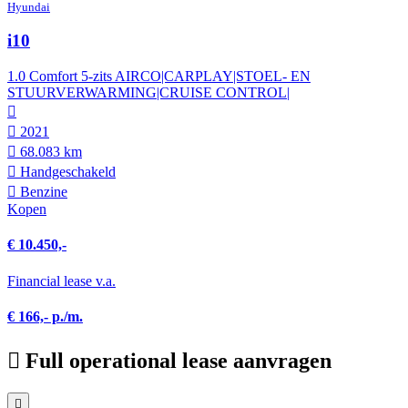
Hyundai
i10
1.0 Comfort 5-zits AIRCO|CARPLAY|STOEL- EN
STUURVERWARMING|CRUISE CONTROL|
2021
68.083 km
Hand­geschakeld
Benzine
Kopen
€ 10.450,-
Financial lease v.a.
€ 166,- p./m.
Full operational lease aanvragen