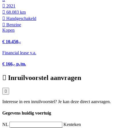
2021
68.083 km
Hand­geschakeld
Benzine
Kopen
€ 10.450,-
Financial lease v.a.
€ 166,- p./m.
Inruilvoorstel aanvragen
Interesse in een inruilvoorstel? Je kan deze direct aanvragen.
Gegevens huidig voertuig
NL
Kenteken